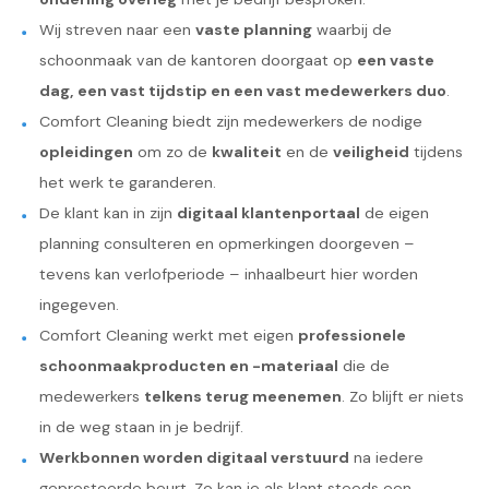
Wij streven naar een
vaste planning
waarbij de
schoonmaak van de kantoren doorgaat op
een vaste
dag, een vast tijdstip en een vast medewerkers duo
.
Comfort Cleaning biedt zijn medewerkers de nodige
opleidingen
om zo de
kwaliteit
en de
veiligheid
tijdens
het werk te garanderen.
De klant kan in zijn
digitaal klantenportaal
de eigen
planning consulteren en opmerkingen doorgeven –
tevens kan verlofperiode – inhaalbeurt hier worden
ingegeven.
Comfort Cleaning werkt met eigen
professionele
schoonmaakproducten en -materiaal
die de
medewerkers
telkens terug meenemen
. Zo blijft er niets
in de weg staan in je bedrijf.
Werkbonnen worden digitaal verstuurd
na iedere
gepresteerde beurt. Zo kan je als klant steeds een