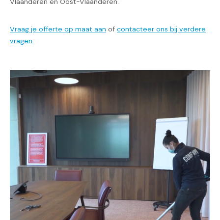
Vlaanderen en Oost-Vlaanderen.
Vraag je offerte op maat aan
of
contacteer ons bij verdere
vragen
.