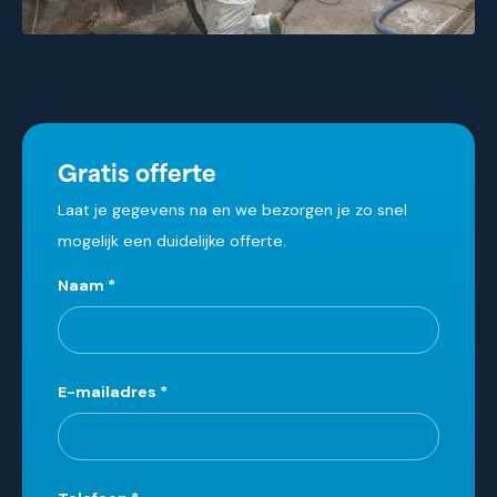
Gratis offerte
Laat je gegevens na en we bezorgen je zo snel
mogelijk een duidelijke offerte.
Leave
Naam
*
this
field
blank
E-mailadres
*