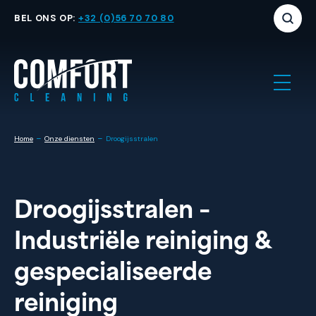
BEL ONS OP:
+32 (0)56 70 70 80
-
-
Home
Onze diensten
Droogijsstralen
Droogijsstralen –
Industriële reiniging &
gespecialiseerde
reiniging