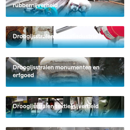
rubbernijverheid
Droogijsstralen metaalindustrie
Droogijsstralen monumenten en
erfgoed
Droogijsstralen textielnijverheid