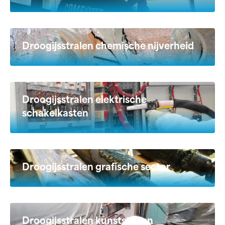
Droogijsstralen chemische nijverheid
Droogijsstralen elektrische
schakelkasten
Droogijsstralen grafische sector
Droogijsstralen kunststof en