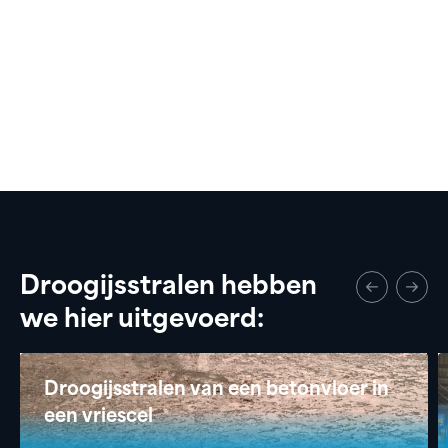
Droogijsstralen hebben
we hier uitgevoerd:
Droogijsstralen van een betonvloer in
een vriescel