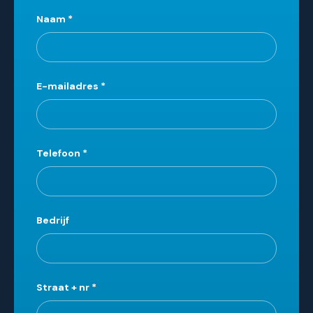
Leave
Naam
*
this
field
blank
E-mailadres
*
Telefoon
*
Bedrijf
Straat + nr
*