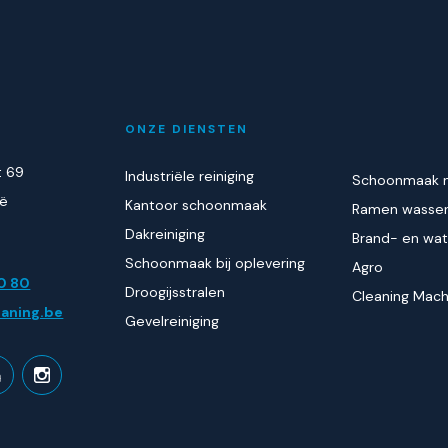
ONZE DIENSTEN
t 69
Industriële reiniging
Schoonmaak n
ië
Kantoor schoonmaak
Ramen wasse
Dakreiniging
Brand- en wa
Schoonmaak bij oplevering
Agro
0 80
Droogijsstralen
Cleaning Mach
aning.be
Gevelreiniging