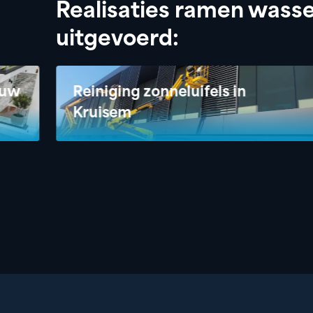
Realisaties ramen wasse
uitgevoerd:
ouw
Reiniging zonneluifels in
Kruisem