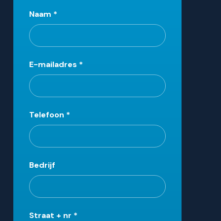
Leave
Naam
*
this
field
blank
E-mailadres
*
Telefoon
*
Bedrijf
Straat + nr
*