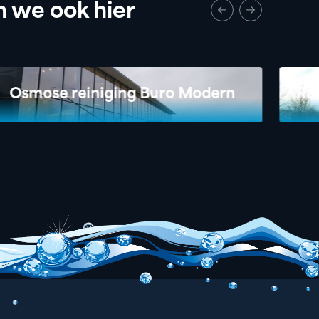
 we ook hier
Osmose reiniging Buro Modern
Ra