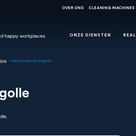
OVER ONS
CLEANING MACHINES
ONZE DIENSTEN
REAL
ld happy workplaces
-
ging
Ramen wassen Ragolle
golle
lle.