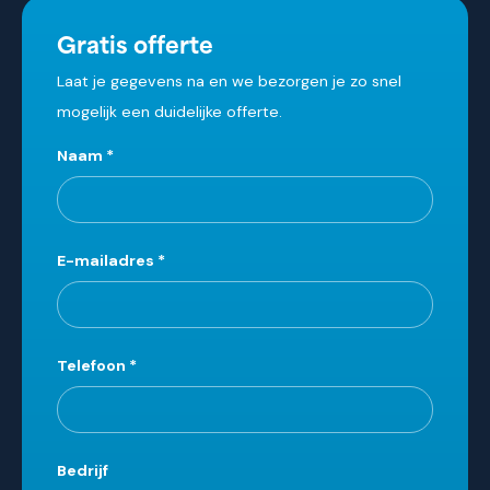
Gratis offerte
Laat je gegevens na en we bezorgen je zo snel
mogelijk een duidelijke offerte.
Leave
Naam
*
this
field
blank
E-mailadres
*
Telefoon
*
Bedrijf