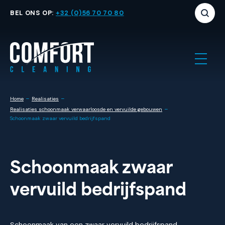
BEL ONS OP:
+32 (0)56 70 70 80
-
-
Home
Realisaties
-
Realisaties schoonmaak verwaarloosde en vervuilde gebouwen
Schoonmaak zwaar vervuild bedrijfspand
Schoonmaak zwaar
vervuild bedrijfspand
Schoonmaak van een zwaar vervuild bedrijfspand.